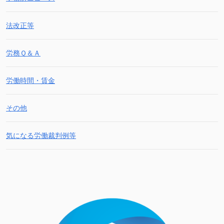
法改正等
労務Ｑ＆Ａ
労働時間・賃金
その他
気になる労働裁判例等