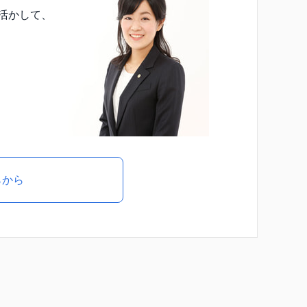
活かして、
らから