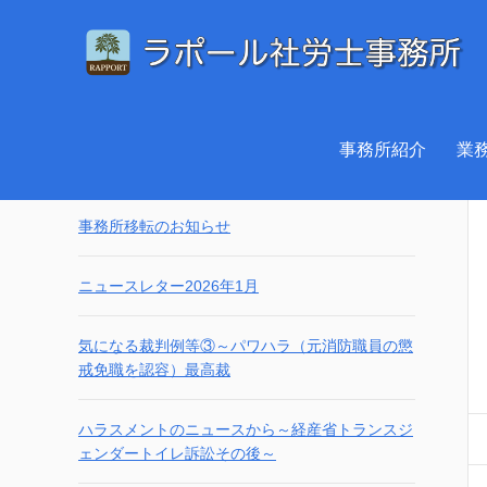
ホーム
/
労務Ｑ＆Ａ
/
Q.残業代の計算方法は会社で
検索
事務所紹介
業
最新の投稿
事務所移転のお知らせ
ニュースレター2026年1月
気になる裁判例等③～パワハラ（元消防職員の懲
戒免職を認容）最高裁
ハラスメントのニュースから～経産省トランスジ
ェンダートイレ訴訟その後～